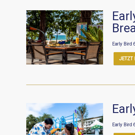
Earl
Bre
Early Bird
JETZT
Earl
Early Bird