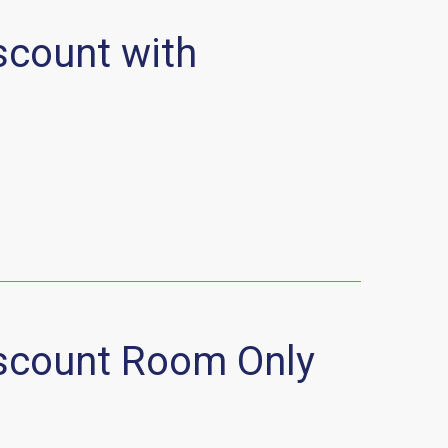
scount with
iscount Room Only