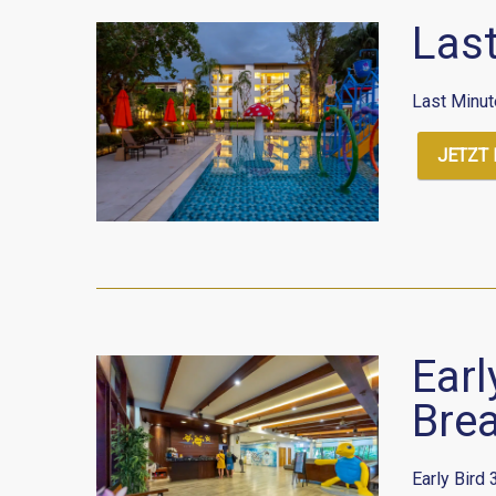
Las
Last Minut
JETZT
Earl
Bre
Early Bird