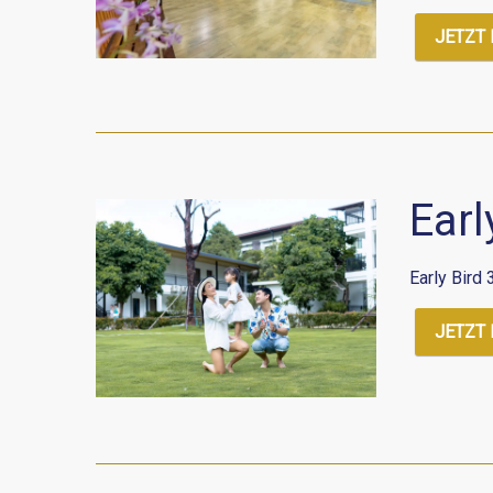
JETZT
Earl
Early Bird
JETZT