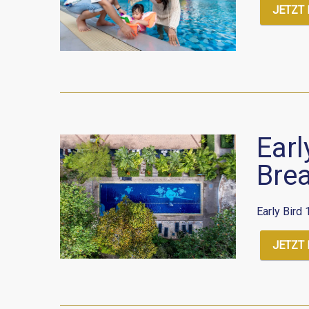
JETZT
Earl
Bre
Early Bird
JETZT