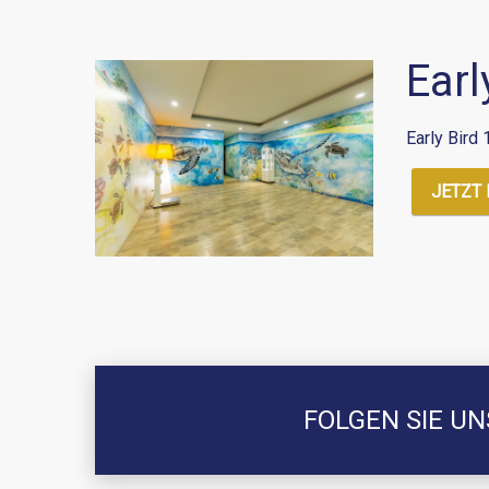
Earl
Early Bird
JETZT
FOLGEN SIE U